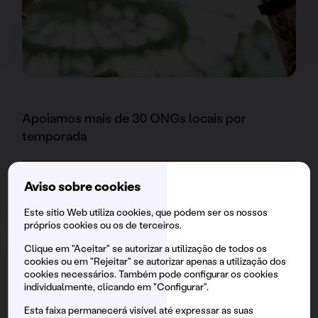
Apoiamos mais de 30 ONGs locais por
temporada
Geramos empregos com mais de 7.750
Aviso sobre cookies
contratações diretas por evento, garantindo
Este sítio Web utiliza cookies, que podem ser os nossos
um percentual de inclusão social
próprios cookies ou os de terceiros.
Clique em "Aceitar" se autorizar a utilização de todos os
cookies ou em "Rejeitar" se autorizar apenas a utilização dos
Espacios innovadores para cuidar a nuestrxs
cookies necessários. Também pode configurar os cookies
individualmente, clicando em "Configurar".
brunchers:
Safe Space / Espai Segur
, un punto
de prevención pionero y contamos también
Esta faixa permanecerá visível até expressar as suas