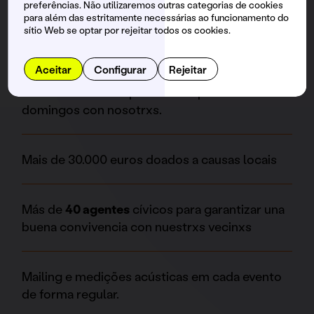
con el
Stand de Prevención y Fiesta Segura con
preferências. Não utilizaremos outras categorias de cookies
para além das estritamente necessárias ao funcionamento do
profesionales psicólogxs
.
sítio Web se optar por rejeitar todos os cookies.
Aceitar
Configurar
Rejeitar
Somos un espacio family friendly. Son más de
4.000 familias
las que han compartido
domingos con nosotrxs.
Mais de 30.000 euros doados a causas locais
Más de
40 agentes
cívicos para garantizar una
buena convivencia con nuestrxs vecinxs
Mailing e medições acústicas em cada evento
de forma regular.