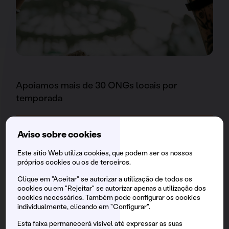
Apoiamos mais de 30 ONGs locais por
temporada
Geramos empregos com mais de 7.750
Aviso sobre cookies
contratações diretas por evento, garantindo
Este sítio Web utiliza cookies, que podem ser os nossos
um percentual de inclusão social
próprios cookies ou os de terceiros.
Clique em "Aceitar" se autorizar a utilização de todos os
cookies ou em "Rejeitar" se autorizar apenas a utilização dos
Espacios innovadores para cuidar a nuestrxs
cookies necessários. Também pode configurar os cookies
individualmente, clicando em "Configurar".
brunchers:
Safe Space / Espai Segur
, un punto
de prevención pionero y contamos también
Esta faixa permanecerá visível até expressar as suas