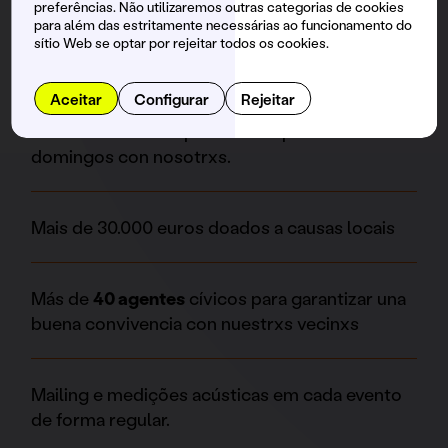
con el
Stand de Prevención y Fiesta Segura con
preferências. Não utilizaremos outras categorias de cookies
para além das estritamente necessárias ao funcionamento do
profesionales psicólogxs
.
sítio Web se optar por rejeitar todos os cookies.
Aceitar
Configurar
Rejeitar
Somos un espacio family friendly. Son más de
4.000 familias
las que han compartido
domingos con nosotrxs.
Mais de 30.000 euros doados a causas locais
Más de
40 agentes
cívicos para garantizar una
buena convivencia con nuestrxs vecinxs
Mailing e medições acústicas em cada evento
de forma regular.